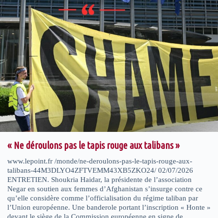
« Ne déroulons pas le tapis rouge aux talibans »
www.lepoint.fr /monde/ne-deroulons-pas-le-tapis-rouge-aux-
talibans-44M3DLYO4ZFTVEMM43XB5ZKO24/ 02/07/2026
ENTRETIEN. Shoukria Haidar, la présidente de l’association
Negar en soutien aux femmes d’Afghanistan s’insurge contre ce
qu’elle considère comme l’officialisation du régime taliban par
l’Union européenne. Une banderole portant l’inscription « Honte »
devant le siège de la Commission européenne en signe de