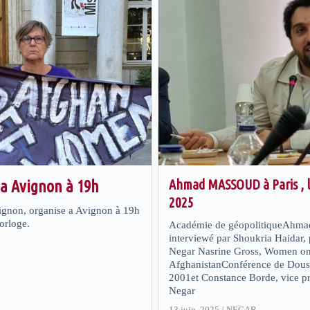
Ahmad MASSOUD à Paris , l
 a Avignon à 19h
2025
vignon, organise a Avignon à 19h
orloge.
Académie de géopolitiqueAhma
interviewé par Shoukria Haidar, 
Negar Nasrine Gross, Women on
AfghanistanConférence de Dous
2001et Constance Borde, vice pr
Negar
13 juin, 2025
/
NEGAR