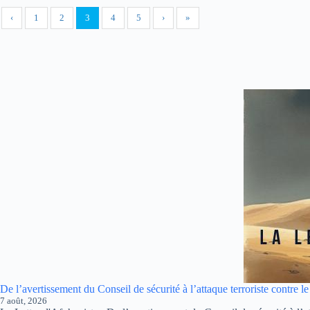
‹
1
2
3
4
5
›
»
De l’avertissement du Conseil de sécurité à l’attaque terroriste contre l
7 août, 2026