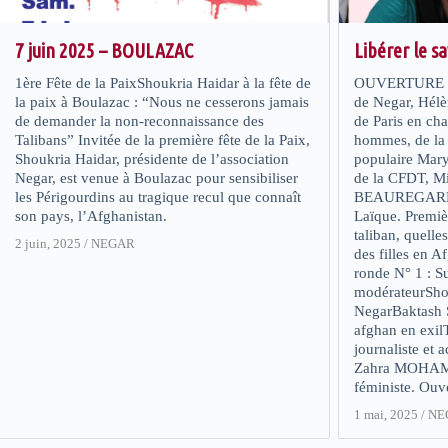
7 juin 2025 – BOULAZAC
Libérer le s
1ère Fête de la PaixShoukria Haidar à la fête de
OUVERTURE Sh
la paix à Boulazac : “Nous ne cesserons jamais
de Negar, Hélè
de demander la non-reconnaissance des
de Paris en cha
Talibans” Invitée de la première fête de la Paix,
hommes, de la 
Shoukria Haidar, présidente de l’association
populaire Mary
Negar, est venue à Boulazac pour sensibiliser
de la CFDT, 
les Périgourdins au tragique recul que connaît
BEAUREGARD, v
son pays, l’Afghanistan.
Laïque. Premiè
taliban, quelle
2 juin, 2025
/
NEGAR
des filles en A
ronde N° 1 : 
modérateurSho
NegarBaktash 
afghan en exi
journaliste et a
Zahra MOHAMAD
féministe. Ouve
1 mai, 2025
/
NE