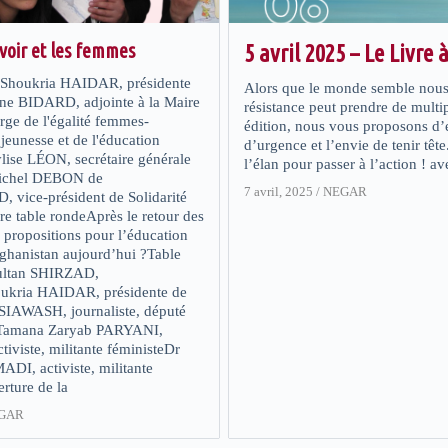
avoir et les femmes
5 avril 2025 – Le Livre 
oukria HAIDAR, présidente
Alors que le monde semble nous 
ne BIDARD, adjointe à la Maire
résistance peut prendre de multi
rge de l'égalité femmes-
édition, nous vous proposons d’
jeunesse et de l'éducation
d’urgence et l’envie de tenir tête
lise LÉON, secrétaire générale
l’élan pour passer à l’action ! 
Michel DEBON de
7 avril, 2025
/
NEGAR
ice-président de Solidarité
re table rondeAprès le retour des
s propositions pour l’éducation
fghanistan aujourd’hui ?Table
Sultan SHIRZAD,
ukria HAIDAR, présidente de
SIAWASH, journaliste, député
lTamana Zaryab PARYANI,
ctiviste, militante féministeDr
I, activiste, militante
rture de la
GAR