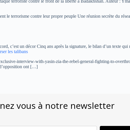
ttaque terroriste contre le front de la liberté à Badakhshan. Auteur : Y
nt le terrorisme contre leur propre peuple Une réunion secrète du rése
rd, c’est un décor Cinq ans après la signature, le bilan d’un texte qui
rser les talibans
sive-interview-with-yasin-zia-the-rebel-general-fighting-to-overthrow
d’opposition ont […]
ez vous à notre newsletter