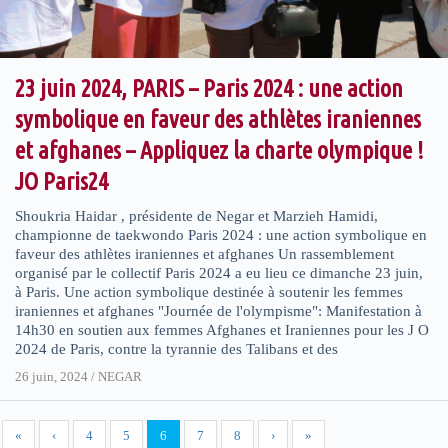
23 juin 2024, PARIS – Paris 2024 : une action
symbolique en faveur des athlètes iraniennes
et afghanes – Appliquez la charte olympique !
JO Paris24
Shoukria Haidar , présidente de Negar et Marzieh Hamidi,
championne de taekwondo Paris 2024 : une action symbolique en
faveur des athlètes iraniennes et afghanes Un rassemblement
organisé par le collectif Paris 2024 a eu lieu ce dimanche 23 juin,
à Paris. Une action symbolique destinée à soutenir les femmes
iraniennes et afghanes "Journée de l'olympisme": Manifestation à
14h30 en soutien aux femmes Afghanes et Iraniennes pour les J O
2024 de Paris, contre la tyrannie des Talibans et des
26 juin, 2024
/
NEGAR
«
‹
4
5
6
7
8
›
»