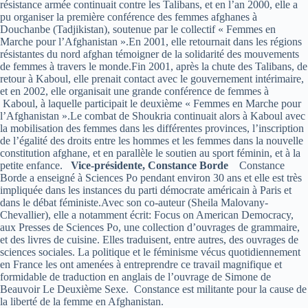
résistance armée continuait contre les Talibans, et en l’an 2000, elle a
pu organiser la première conférence des femmes afghanes à
Douchanbe (Tadjikistan), soutenue par le collectif « Femmes en
Marche pour l’Afghanistan ».En 2001, elle retournait dans les régions
résistantes du nord afghan témoigner de la solidarité des mouvements
de femmes à travers le monde.Fin 2001, après la chute des Talibans, de
retour à Kaboul, elle prenait contact avec le gouvernement intérimaire,
et en 2002, elle organisait une grande conférence de femmes à
Kaboul, à laquelle participait le deuxième « Femmes en Marche pour
l’Afghanistan ».Le combat de Shoukria continuait alors à Kaboul avec
la mobilisation des femmes dans les différentes provinces, l’inscription
de l’égalité des droits entre les hommes et les femmes dans la nouvelle
constitution afghane, et en parallèle le soutien au sport féminin, et à la
petite enfance.
Vice-présidente, Constance Borde
Constance
Borde a enseigné à Sciences Po pendant environ 30 ans et elle est très
impliquée dans les instances du parti démocrate américain à Paris et
dans le débat féministe.Avec son co-auteur (Sheila Malovany-
Chevallier), elle a notamment écrit: Focus on American Democracy,
aux Presses de Sciences Po, une collection d’ouvrages de grammaire,
et des livres de cuisine. Elles traduisent, entre autres, des ouvrages de
sciences sociales. La politique et le féminisme vécus quotidiennement
en France les ont amenées à entreprendre ce travail magnifique et
formidable de traduction en anglais de l’ouvrage de Simone de
Beauvoir Le Deuxième Sexe. Constance est militante pour la cause de
la liberté de la femme en Afghanistan.