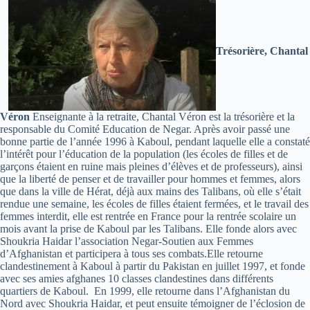
Trésorière, Chantal
Véron
Enseignante à la retraite, Chantal Véron est la trésorière et la
responsable du Comité Education de Negar. Après avoir passé une
bonne partie de l’année 1996 à Kaboul, pendant laquelle elle a constaté
l’intérêt pour l’éducation de la population (les écoles de filles et de
garçons étaient en ruine mais pleines d’élèves et de professeurs), ainsi
que la liberté de penser et de travailler pour hommes et femmes, alors
que dans la ville de Hérat, déjà aux mains des Talibans, où elle s’était
rendue une semaine, les écoles de filles étaient fermées, et le travail des
femmes interdit, elle est rentrée en France pour la rentrée scolaire un
mois avant la prise de Kaboul par les Talibans. Elle fonde alors avec
Shoukria Haidar l’association Negar-Soutien aux Femmes
d’Afghanistan et participera à tous ses combats.Elle retourne
clandestinement à Kaboul à partir du Pakistan en juillet 1997, et fonde
avec ses amies afghanes 10 classes clandestines dans différents
quartiers de Kaboul. En 1999, elle retourne dans l’Afghanistan du
Nord avec Shoukria Haidar, et peut ensuite témoigner de l’éclosion de