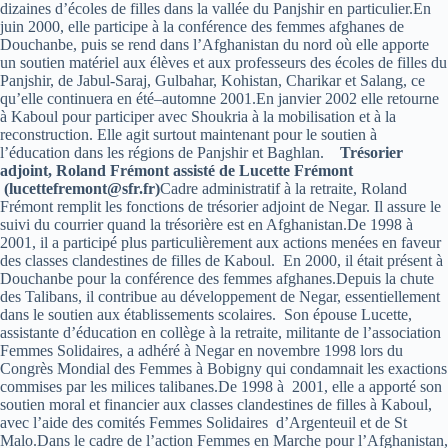
dizaines d’écoles de filles dans la vallée du Panjshir en particulier.En
juin 2000, elle participe à la conférence des femmes afghanes de
Douchanbe, puis se rend dans l’Afghanistan du nord où elle apporte
un soutien matériel aux élèves et aux professeurs des écoles de filles du
Panjshir, de Jabul-Saraj, Gulbahar, Kohistan, Charikar et Salang, ce
qu’elle continuera en été–automne 2001.En janvier 2002 elle retourne
à Kaboul pour participer avec Shoukria à la mobilisation et à la
reconstruction. Elle agit surtout maintenant pour le soutien à
l’éducation dans les régions de Panjshir et Baghlan.
Trésorier
adjoint, Roland Frémont assisté de Lucette Frémont
(lucettefremont@sfr.fr)
Cadre administratif à la retraite, Roland
Frémont remplit les fonctions de trésorier adjoint de Negar. Il assure le
suivi du courrier quand la trésorière est en Afghanistan.De 1998 à
2001, il a participé plus particulièrement aux actions menées en faveur
des classes clandestines de filles de Kaboul. En 2000, il était présent à
Douchanbe pour la conférence des femmes afghanes.Depuis la chute
des Talibans, il contribue au développement de Negar, essentiellement
dans le soutien aux établissements scolaires. Son épouse Lucette,
assistante d’éducation en collège à la retraite, militante de l’association
Femmes Solidaires, a adhéré à Negar en novembre 1998 lors du
Congrès Mondial des Femmes à Bobigny qui condamnait les exactions
commises par les milices talibanes.De 1998 à 2001, elle a apporté son
soutien moral et financier aux classes clandestines de filles à Kaboul,
avec l’aide des comités Femmes Solidaires d’Argenteuil et de St
Malo.Dans le cadre de l’action Femmes en Marche pour l’Afghanistan,