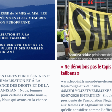
« Ne déroulons pas le tapis
talibans »
ENTAIRES EUROPÉEN·NES et
RMALISATION ET Á LA
www.lepoint.fr /monde/ne-derou
NCE DES DROITS ET DE LA
tapis-rouge-aux-talibans-
ANISTAN ! Nous, femmes
44M3DLYO4ZFTVEMM43XB5
pour certaines d’entre nous –,
02/07/2026 ENTRETIEN. Shoukri
n, Nous qui avons eu la chance
présidente de l’association Nega
aux femmes d’Afghanistan s’ins
qu’elle considère comme l’offici