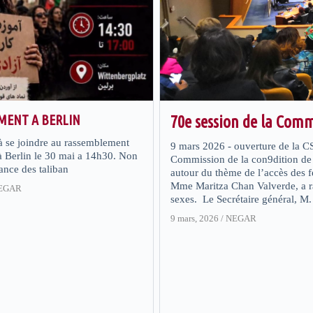
MENT A BERLIN
70e session de la Comm
à se joindre au rassemblement
9 mars 2026 - ouverture de la C
à Berlin le 30 mai a 14h30. Non
Commission de la con9dition de
ance des taliban
autour du thème de l’accès des f
Mme Maritza Chan Valverde, a rap
EGAR
sexes. Le Secrétaire général, M. 
9 mars, 2026
/
NEGAR