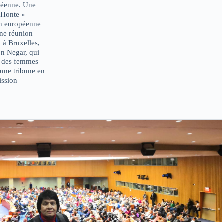
péenne. Une
« Honte »
on européenne
une réunion
 à Bruxelles,
on Negar, qui
s des femmes
 une tribune en
ission