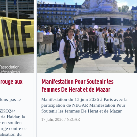
 rouge aux
Manifestation Pour Soutenir les
femmes De Herat et de Mazar
lons-pas-le-
Manifestation du 13 juin 2026 à Paris avec la
participation de NEGAR Manifestation Pour
ZKO24/
Soutenir les femmes De Herat et de Mazar
a Haidar, la
17 juin, 2026
/
NEGAR
r en soutien
urge contre ce
alisation du