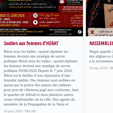
Soutien aux femmes d’HERAT
RASSEMBLE
Hérat sous les balles : quand réprimer les
Negar appelle 
femmes devient une stratégie de survie
des afghan-es 
politique Hérat sous les balles : quand réprimer
a la reconnaiss
les femmes devient une stratégie de survie
29 mai, 2026
/
N
politique 09/06/2026 Depuis le 7 juin 2026,
Hérat est le théâtre d’une répression d’une
brutalité inédite. Des femmes sont arrêtées en
masse par la police des mœurs des talibans
pour port de vêtement jugé non conforme, dans
le quartier de Jebrail et dans plusieurs autres
zones résidentielles de la ville. Des agents du
ministère de la Propagation de la Vertu et
10 juin, 2026
/
NEGAR