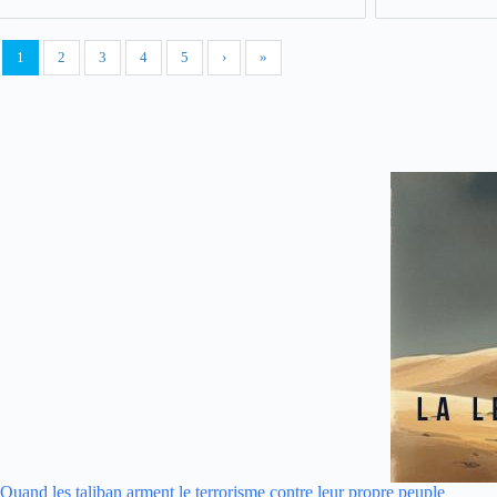
1
2
3
4
5
›
»
Quand les taliban arment le terrorisme contre leur propre peuple