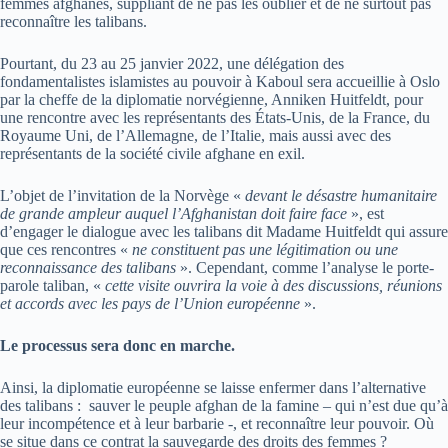
femmes afghanes, suppliant de ne pas les oublier et de ne surtout pas
reconnaître les talibans.
Pourtant, du 23 au 25 janvier 2022, une délégation des
fondamentalistes islamistes au pouvoir à Kaboul sera accueillie à Oslo
par la cheffe de la diplomatie norvégienne, Anniken Huitfeldt, pour
une rencontre avec les représentants des États-Unis, de la France, du
Royaume Uni, de l’Allemagne, de l’Italie, mais aussi avec des
représentants de la société civile afghane en exil.
L’objet de l’invitation de la Norvège «
devant le désastre humanitaire
de grande ampleur auquel l’Afghanistan doit faire face
», est
d’engager le dialogue avec les talibans dit Madame Huitfeldt qui assure
que ces rencontres «
ne constituent pas une légitimation ou une
reconnaissance des talibans
». Cependant, comme l’analyse le porte-
parole taliban, «
cette visite ouvrira la voie à des discussions, réunions
et accords avec les pays de l’Union européenne
».
Le processus sera donc en marche.
Ainsi, la diplomatie européenne se laisse enfermer dans l’alternative
des talibans : sauver le peuple afghan de la famine – qui n’est due qu’à
leur incompétence et à leur barbarie -, et reconnaître leur pouvoir. Où
se situe dans ce contrat la sauvegarde des droits des femmes ?