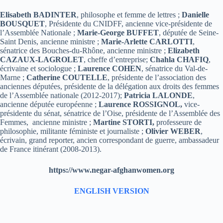
Elisabeth BADINTER
, philosophe et femme de lettres ;
Danielle
BOUSQUET
, Présidente du CNIDFF, ancienne vice-présidente de
l’Assemblée Nationale ;
Marie-George BUFFET
, députée de Seine-
Saint Denis, ancienne ministre ;
Marie-Arlette CARLOTTI
,
sénatrice des Bouches-du-Rhône, ancienne ministre ;
Elizabeth
CAZAUX-LAGROLET
, cheffe d’entreprise;
Chahla CHAFIQ
,
écrivaine et sociologue ;
Laurence COHEN
, sénatrice du Val-de-
Marne ;
Catherine COUTELLE
, présidente de l’association des
anciennes députées, présidente de la délégation aux droits des femmes
de l’Assemblée nationale (2012-2017);
Patricia LALONDE
,
ancienne députée européenne ;
Laurence ROSSIGNOL,
vice-
présidente du sénat, sénatrice de l’Oise, présidente de l’Assemblée des
Femmes, ancienne ministre ;
Martine STORTI,
professeure de
philosophie, militante féministe et journaliste ;
Olivier WEBER
,
écrivain, grand reporter, ancien correspondant de guerre, ambassadeur
de France itinérant (2008-2013).
https://www.negar-afghanwomen.org
ENGLISH VERSION