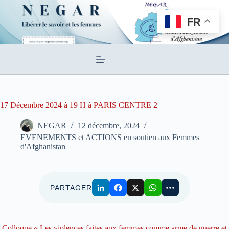
Passer
au
FR
contenu
17 Décembre 2024 à 19 H à PARIS CENTRE 2
NEGAR
12 décembre, 2024
EVENEMENTS et ACTIONS en soutien aux Femmes
d'Afghanistan
PARTAGER
Colloque « Les violences faites aux femmes comme arme de guerre et