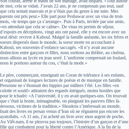
Son cousin, arrêté le matin de son mariage, avait disparu. «Tout autour
de moi, cela se vidait. J’avais 22 ans, je ne comprenais pas tout, sauf
que cela sentait mauvais et je n’étais pas du genre à me taire. Mes
parents ont pris peur.» Elle part pour Peshawar avec un visa de trois
mois, «le temps que ça s’arrange». Puis à Paris, invitée par une amie,
«en attendant que cela se calme». De visas en permis de séjour,
d’espoirs en déceptions, vingt ans ont passé, elle y est encore avec un
seul désir: revivre à Kaboul. Malgré la famille anéantie, les six frères et
soeurs dispersés dans le monde, la soeur morte en accouchant à
Kaboul, ses souvenirs d’enfance saccagés. «Il n’y avait aucune
distinction entre garçons et filles, nous sortions au théâtre, au cinéma,
nous allions au lycée en jean serré. L’uniforme comprenait un foulard,
nous le portions autour du cou, c’était la mode.»
Le père, commerçant, enseignait un Coran de tolérance à ses enfants,
et organisait de longues lectures de poésie et de musique en famille.
Personne ne s’étonnait des hippies par milliers l’été. Les filles «en
culotte et soutif» attiraient des regards intrigués, moins hostiles que
pour le tchadri: «A l’université, il y en avait quelques-uns. On trouvait
que c’était la honte, inimaginable, on plaignait les pauvres filles là-
dessous, victimes de la tradition.» Shoukria s’intéressait au monde,
lisait des livres en persan venus d’Iran où ne régnaient pas encore les
ayatollahs. «A 11 ans, j’ai acheté un livre avec mon argent de poche,
Au Viêt-nam, il ne pleuvra pas toujours, l’histoire d’un garçon et d’une
fille qui combattent pour la liberté contre l’Amérique. A la fin de la