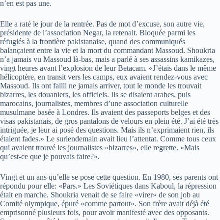
n’en est pas une.
Elle a raté le jour de la rentrée. Pas de mot d’excuse, son autre vie,
présidente de l’association Negar, la retenait. Bloquée parmi les
réfugiés à la frontière pakistanaise, quand des communiqués
balançaient entre la vie et la mort du commandant Massoud. Shoukria
n’a jamais vu Massoud là-bas, mais a parlé à ses assassins kamikazes,
vingt heures avant l’explosion de leur Betacam. «J’étais dans le même
hélicoptère, en transit vers les camps, eux avaient rendez-vous avec
Massoud. Ils ont failli ne jamais arriver, tout le monde les trouvait
bizarres, les douaniers, les officiels. Ils se disaient arabes, puis
marocains, journalistes, membres d’une association culturelle
musulmane basée à Londres. Ils avaient des passeports belges et des
visas pakistanais, de gros pantalons de velours en plein été. J’ai été très
intriguée, je leur ai posé des questions. Mais ils n’exprimaient rien, ils
étaient fades.» Le surlendemain avait lieu l’attentat. Comme tous ceux
qui avaient trouvé les journalistes «bizarres», elle regrette. «Mais
qu’est-ce que je pouvais faire?».
Vingt et un ans qu’elle se pose cette question. En 1980, ses parents ont
répondu pour elle: «Pars.» Les Soviétiques dans Kaboul, la répression
était en marche. Shoukria venait de se faire «virer» de son job au
Comité olympique, épuré «comme partout». Son frère avait déjà été
emprisonné plusieurs fois, pour avoir manifesté avec des opposants.