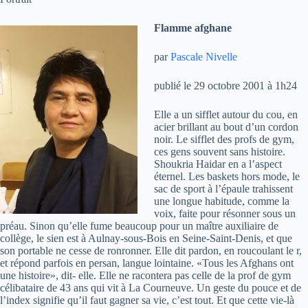
Flamme afghane
par
Pascale Nivelle
publié le 29 octobre 2001 à 1h24
Elle a un sifflet autour du cou, en
acier brillant au bout d’un cordon
noir. Le sifflet des profs de gym,
ces gens souvent sans histoire.
Shoukria Haidar en a l’aspect
éternel. Les baskets hors mode, le
sac de sport à l’épaule trahissent
une longue habitude, comme la
voix, faite pour résonner sous un
préau. Sinon qu’elle fume beaucoup pour un maître auxiliaire de
collège, le sien est à Aulnay-sous-Bois en Seine-Saint-Denis, et que
son portable ne cesse de ronronner. Elle dit pardon, en roucoulant le r,
et répond parfois en persan, langue lointaine. «Tous les Afghans ont
une histoire», dit- elle. Elle ne racontera pas celle de la prof de gym
célibataire de 43 ans qui vit à La Courneuve. Un geste du pouce et de
l’index signifie qu’il faut gagner sa vie, c’est tout. Et que cette vie-là