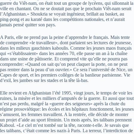
guerre du Viêt-nam, on était tout un groupe de lycéens, qui sillonnait la
ville en chantant. On ne se doutait pas que le prochain Viêt-nam serait
l’Afghanistan.» Shoukria se voyait ingénieur, brillait au basket, au
ping-pong et au karaté dans les compétitions nationales, et n’aurait
jamais pensé quitter son pays.
A Paris, elle ne prend pas la peine d’apprendre le français. Mais tente
de comprendre «le travailleur», dont parlaient ses lectures de jeunesse,
dans les milieux gauchistes kaboulis. Comme les jeunes maos français
qui «s’établissaient» dans les années 70, elle passe un an à la chaîne
dans une usine de pâtisserie. Et comprend vite qu’elle ne pourra pas
comprendre: «Quand on sait qu’on peut claquer la porte, on ne peut
pas rentrer dans la peau d’un ouvrier.» Ce sera l’université de Nice, un
Capes de sport, et les premiers collèges de la banlieue parisienne. Vie
d’exil, les jambes sur les stades et la tête là-bas.
Elle revient en Afghanistan l’été 1995, vingt jours, le temps de voir les
ruines, la misère et les milliers d’amputés de la guerre. Et aussi que tout
n’est pas perdu, malgré la «guerre des seigneurs» après la chute du
régime prosoviétique: les écoles et les hôpitaux fonctionnent, les jeunes
s’amusent, les femmes travaillent. A la rentrée, elle décide de monter
un projet d’aide au sport féminin. Un mois après, les talibans prennent
Kaboul. «Le ciel m’est tombé sur la tête, raconte-t-elle. Je savais que
les talibans, c’était comme les nazis à Paris. La terreur, l’interdiction de