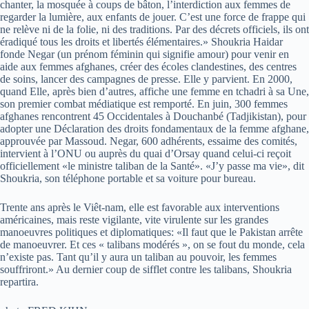
chanter, la mosquée à coups de bâton, l’interdiction aux femmes de
regarder la lumière, aux enfants de jouer. C’est une force de frappe qui
ne relève ni de la folie, ni des traditions. Par des décrets officiels, ils ont
éradiqué tous les droits et libertés élémentaires.» Shoukria Haidar
fonde Negar (un prénom féminin qui signifie amour) pour venir en
aide aux femmes afghanes, créer des écoles clandestines, des centres
de soins, lancer des campagnes de presse. Elle y parvient. En 2000,
quand Elle, après bien d’autres, affiche une femme en tchadri à sa Une,
son premier combat médiatique est remporté. En juin, 300 femmes
afghanes rencontrent 45 Occidentales à Douchanbé (Tadjikistan), pour
adopter une Déclaration des droits fondamentaux de la femme afghane,
approuvée par Massoud. Negar, 600 adhérents, essaime des comités,
intervient à l’ONU ou auprès du quai d’Orsay quand celui-ci reçoit
officiellement «le ministre taliban de la Santé». «J’y passe ma vie», dit
Shoukria, son téléphone portable et sa voiture pour bureau.
Trente ans après le Viêt-nam, elle est favorable aux interventions
américaines, mais reste vigilante, vite virulente sur les grandes
manoeuvres politiques et diplomatiques: «Il faut que le Pakistan arrête
de manoeuvrer. Et ces « talibans modérés », on se fout du monde, cela
n’existe pas. Tant qu’il y aura un taliban au pouvoir, les femmes
souffriront.» Au dernier coup de sifflet contre les talibans, Shoukria
repartira.