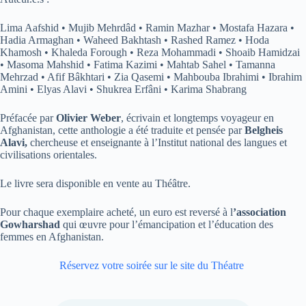
Lima Aafshid • Mujib Mehrdâd • Ramin Mazhar • Mostafa Hazara •
Hadia Armaghan • Waheed Bakhtash • Rashed Ramez • Hoda
Khamosh • Khaleda Forough • Reza Mohammadi • Shoaib Hamidzai
• Masoma Mahshid • Fatima Kazimi • Mahtab Sahel • Tamanna
Mehrzad • Afif Bâkhtari • Zia Qasemi • Mahbouba Ibrahimi • Ibrahim
Amini • Elyas Alavi • Shukrea Erfâni • Karima Shabrang
Préfacée par
Olivier Weber
, écrivain et longtemps voyageur en
Afghanistan, cette anthologie a été traduite et pensée par
Belgheis
Alavi,
chercheuse et enseignante à l’Institut national des langues et
civilisations orientales.
Le livre sera disponible en vente au Théâtre.
Pour chaque exemplaire acheté, un euro est reversé à l
’association
Gowharshad
qui œuvre pour l’émancipation et l’éducation des
femmes en Afghanistan.
Réservez votre soirée sur le site du Théatre