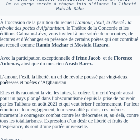
De ta gorge serrée à chaque fois s’élance la liberté.
Mahtâb Sâhe
À l’occasion de la parution du recueil
L’amour, l’exil, la liberté : la
révolte des poètes d’Afghanistan
, le Théâtre de la Concorde et les
éditions Calmann-Lévy, vous invitent à une soirée de rencontres, de
lectures et d’échanges en présence de certains poètes qui ont contribué
au recueil comme
Ramin Mazhar
et
Mostafa Hazara.
Avec la participation exceptionnelle d’
Irène Jacob
et de
Florence
Aubenas,
ainsi que du musicien
Arash Barez.
L’amour, l’exil, la liberté, un cri de révolte poussé par vingt-deux
poétesses et poètes d’Afghanistan
Elles et ils racontent la vie, les luttes, la colère. Un cri d’espoir aussi
pour un pays plongé dans l’obscurantisme depuis la prise de pouvoir
par les Talibans en août 2021 et qui veut briser l’enfermement. Par leur
émotion et leur engagement, leur sensualité parfois, ces poèmes
incarnent le courageux combat contre les théocraties et, au-delà, contre
tous les totalitarismes. Expression d’un désir de liberté et fruits de
l’espérance, ils sont d’une portée universelle.
Auteur.e.s :