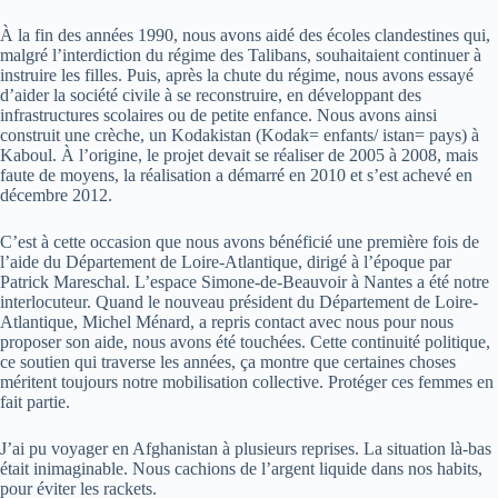
À la fin des années 1990, nous avons aidé des écoles clandestines qui,
malgré l’interdiction du régime des Talibans, souhaitaient continuer à
instruire les filles. Puis, après la chute du régime, nous avons essayé
d’aider la société civile à se reconstruire, en développant des
infrastructures scolaires ou de petite enfance. Nous avons ainsi
construit une crèche, un Kodakistan (Kodak= enfants/ istan= pays) à
Kaboul. À l’origine, le projet devait se réaliser de 2005 à 2008, mais
faute de moyens, la réalisation a démarré en 2010 et s’est achevé en
décembre 2012.
C’est à cette occasion que nous avons bénéficié une première fois de
l’aide du Département de Loire-Atlantique, dirigé à l’époque par
Patrick Mareschal. L’espace Simone-de-Beauvoir à Nantes a été notre
interlocuteur. Quand le nouveau président du Département de Loire-
Atlantique, Michel Ménard, a repris contact avec nous pour nous
proposer son aide, nous avons été touchées. Cette continuité politique,
ce soutien qui traverse les années, ça montre que certaines choses
méritent toujours notre mobilisation collective. Protéger ces femmes en
fait partie.
J’ai pu voyager en Afghanistan à plusieurs reprises. La situation là-bas
était inimaginable. Nous cachions de l’argent liquide dans nos habits,
pour éviter les rackets.