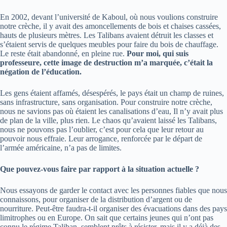
En 2002, devant l’université de Kaboul, où nous voulions construire
notre crèche, il y avait des amoncellements de bois et chaises cassées,
hauts de plusieurs mètres. Les Talibans avaient détruit les classes et
s’étaient servis de quelques meubles pour faire du bois de chauffage.
Le reste était abandonné, en pleine rue.
Pour moi, qui suis
professeure, cette image de destruction m’a marquée, c’était la
négation de l’éducation.
Les gens étaient affamés, désespérés, le pays était un champ de ruines,
sans infrastructure, sans organisation. Pour construire notre crèche,
nous ne savions pas où étaient les canalisations d’eau, Il n’y avait plus
de plan de la ville, plus rien. Le chaos qu’avaient laissé les Talibans,
nous ne pouvons pas l’oublier, c’est pour cela que leur retour au
pouvoir nous effraie. Leur arrogance, renforcée par le départ de
l’armée américaine, n’a pas de limites.
Que pouvez-vous faire par rapport à la situation actuelle ?
Nous essayons de garder le contact avec les personnes fiables que nous
connaissons, pour organiser de la distribution d’argent ou de
nourriture. Peut-être faudra-t-il organiser des évacuations dans des pays
limitrophes ou en Europe. On sait que certains jeunes qui n’ont pas
connu le régime Taliban, semblent prêts à résister, mais il y a déjà des