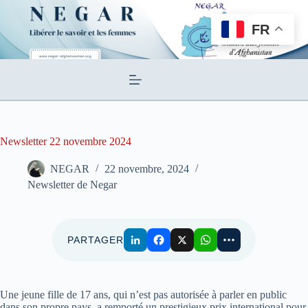
Passer
au
FR
contenu
Newsletter 22 novembre 2024
NEGAR
22 novembre, 2024
Newsletter de Negar
PARTAGER
Une jeune fille de 17 ans, qui n’est pas autorisée à parler en public
dans son propre pays, a remporté un prestigieux prix international pour