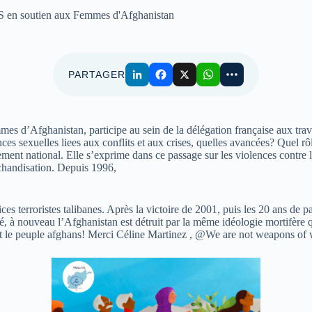
 soutien aux Femmes d'Afghanistan
PARTAGER
d’Afghanistan, participe au sein de la délégation française aux tra
uelles liees aux conflits et aux crises, quelles avancées? Quel rôle pou
ent national. Elle s’exprime dans ce passage sur les violences contre le
chandisation. Depuis 1996,
s terroristes talibanes. Après la victoire de 2001, puis les 20 ans de pa
été, à nouveau l’Afghanistan est détruit par la même idéologie mortifère
ple afghans! Merci Céline Martinez , @We are not weapons of war