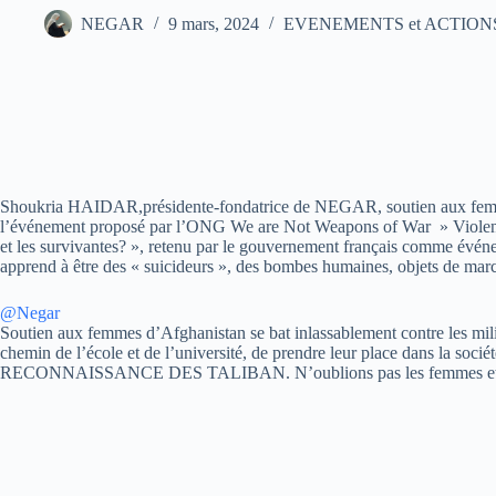
NEGAR
9 mars, 2024
EVENEMENTS et ACTIONS en
Shoukria HAIDAR,présidente-fondatrice de NEGAR, soutien aux femmes 
l’événement proposé par l’ONG We are Not Weapons of War » Violences sex
et les survivantes? », retenu par le gouvernement français comme événem
apprend à être des « suicideurs », des bombes humaines, objets de mar
@Negar
Soutien aux femmes d’Afghanistan se bat inlassablement contre les milice
chemin de l’école et de l’université, de prendre leur place dans la soci
RECONNAISSANCE DES TALIBAN. N’oublions pas les femmes et le peu