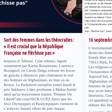
Sort des femmes dans les théocraties :
16 septembr
« Il est crucial que la République
L’instrumentali
française ne fléchisse pas »
droits des fem
Entrée libre su
lexpress.fr Tribune. Cette tribune, signée
75015 Paris, F
notamment par Karim Bouamrane, Laurence
Les religions o
Rossignol, ou Carole Delga exhorte les forces
l’instauration 
de gauche à dénoncer plus clairement le sort
Aujourd’hui, e
des femmes en Afghanistan, en Iran ou au
Afghanistan où 
Kenya. Le Parlement européen remet mardi le
femmes de parl
prix Sakharov à titre posthume à Mahsa Amini
leur avoir inter
ainsi qu'au mouvement iranien "Femme Vie
librement. Co
Liberté"afp.com/JACK GUEZ Alors que les
cet apartheid s
Jeux Olympiques et Paralympiques viennent de
réduire des êt
s’achever, faisant vibrer de joie chaque
4 septembre, 202