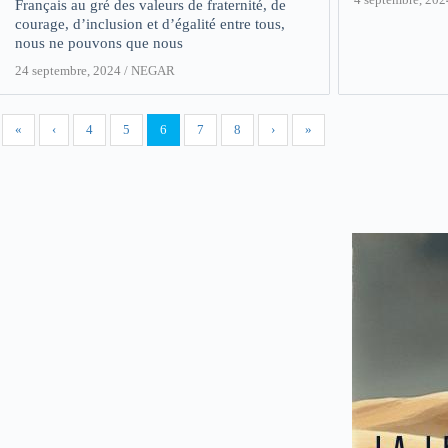
Français au gré des valeurs de fraternité, de
courage, d’inclusion et d’égalité entre tous,
nous ne pouvons que nous
24 septembre, 2024
/
NEGAR
«
‹
4
5
6
7
8
›
»