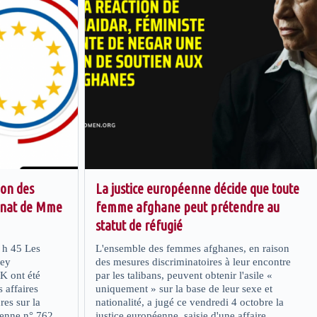
ion des
La justice européenne décide que toute
énat de Mme
femme afghane peut prétendre au
statut de réfugié
h 45 Les
L'ensemble des femmes afghanes, en raison
rey
des mesures discriminatoires à leur encontre
 ont été
par les talibans, peuvent obtenir l'asile «
 affaires
uniquement » sur la base de leur sexe et
es sur la
nationalité, a jugé ce vendredi 4 octobre la
éenne n° 762
justice européenne, saisie d'une affaire