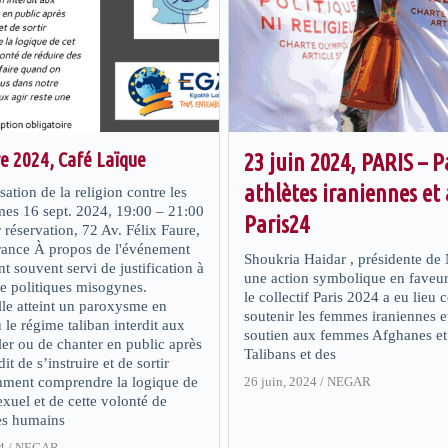
e 2024, Café Laïque
23 juin 2024, PARIS – 
athlètes iraniennes et
sation de la religion contre les
mes 16 sept. 2024, 19:00 – 21:00
Paris24
r réservation, 72 Av. Félix Faure,
rance À propos de l'événement
Shoukria Haidar , présidente d
nt souvent servi de justification à
une action symbolique en faveur
de politiques misogynes.
le collectif Paris 2024 a eu lieu
lle atteint un paroxysme en
soutenir les femmes iraniennes 
le régime taliban interdit aux
soutien aux femmes Afghanes et I
er ou de chanter en public après
Talibans et des
dit de s’instruire et de sortir
mment comprendre la logique de
26 juin, 2024
/
NEGAR
exuel et de cette volonté de
res humains
4
/
NEGAR