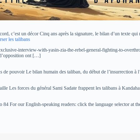
rd, c’est un décor Cinq ans après la signature, le bilan d’un texte qui
rser les talibans
sive-interview-with-yasin-zia-the-rebel-general-fighting-to-overthrow
d’opposition ont […]
 de pouvoir Le bilan humain des taliban, du début de l’insurrection à l’
taille Les forces du général Sami Sadate frappent les talibans à Kand
4 For our English-speaking readers: click the language selector at the 