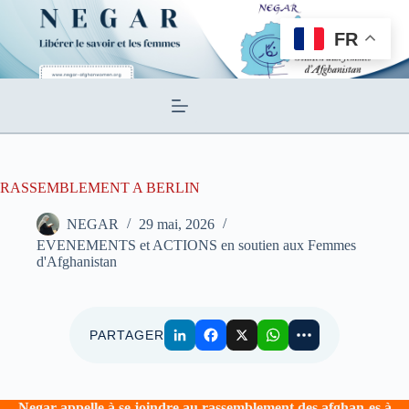
Passer
au
FR
contenu
RASSEMBLEMENT A BERLIN
NEGAR
29 mai, 2026
EVENEMENTS et ACTIONS en soutien aux Femmes
d'Afghanistan
PARTAGER
Negar appelle à se joindre au rassemblement des afghan-es à