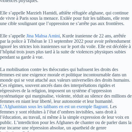
violences physiques.
Elle s’appelle Marzieh Hamidi, athlète réfugiée afghane, qui continue
de vivre à Paris sous la menace. Exilée pour fuir les talibans, elle reste
une cible soulignant que l’oppression ne s’arrête pas aux frontières.
Elle s’appelle
Jina Mahsa Amini
, Kurde iranienne de 22 ans, arrêtée
par la police à Téhéran le 13 septembre 2022 pour avoir prétendument
ignoré les strictes lois iraniennes sur le port du voile. Elle est décédée à
l’hôpital trois jours plus tard à la suite de violences physiques subies
pendant sa garde à vue.
La mobilisation contre les théocraties qui bafouent les droits des
femmes est une exigence morale et politique incontournable dans un
monde qui se veut attaché aux valeurs universelles des droits humains.
Ces régimes, souvent ancrés dans des interprétations rigides et
régressives de la religion, imposent un système d’oppression
systématique qui marginalise, violente, réduit au silence des millions de
femmes en niant leur liberté, leur autonomie et leur humanité.
L’Afghanistan sous les talibans en est un exemple flagrant
. Les
femmes y sont réduites à l’état d’ombres invisibles, sans droit à
l’éducation, au travail, ni même à la simple expression de leur voix en
public. L’interdiction pour les Afghanes de chanter ou de parler dans la
rue incarne une répression absolue, un apartheid de genre