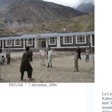
NEGAR
7 décembre, 2006
La Co
Kaboul
duré 3
monde
délég