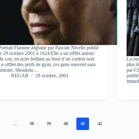
Portrait Flamme afghane par Pascale Nivelle publié
le 29 octobre 2001 à 1h24 Elle a un sifflet autour
du cou, en acier brillant au bout d’un cordon noir.
La rue
Le sifflet des profs de gym, ces gens souvent sans
plus d
histoire. Shoukria…
par C
NEGAR
29 octobre, 2001
publié
immobi
…
38
39
40
41
42